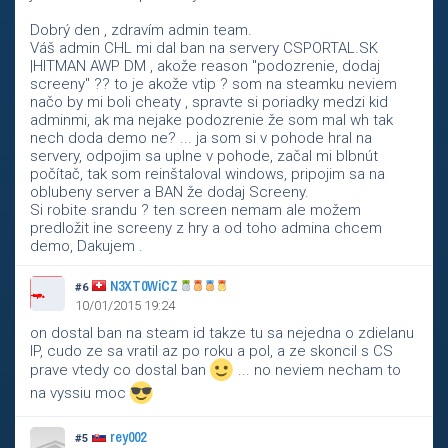
Dobrý den , zdravím admin team.
Váš admin CHL mi dal ban na servery CSPORTAL.SK
|HITMAN AWP DM , akože reason "podozrenie, dodaj
screeny" ?? to je akože vtip ? som na steamku neviem
načo by mi boli cheaty , spravte si poriadky medzi kid
adminmi, ak ma nejake podozrenie že som mal wh tak
nech doda demo ne? ... ja som si v pohode hral na
servery, odpojim sa uplne v pohode, začal mi blbnút
počítač, tak som reinštaloval windows, pripojim sa na
oblubeny server a BAN že dodaj Screeny.
Si robite srandu ? ten screen nemam ale možem
predložit ine screeny z hry a od toho admina chcem
demo, Dakujem .
N3XT0WiCZ
#6
10/01/2015 19:24
on dostal ban na steam id takze tu sa nejedna o zdielanu
IP, cudo ze sa vratil az po roku a pol, a ze skoncil s CS
prave vtedy co dostal ban
... no neviem necham to
na vyssiu moc
rey002
#5