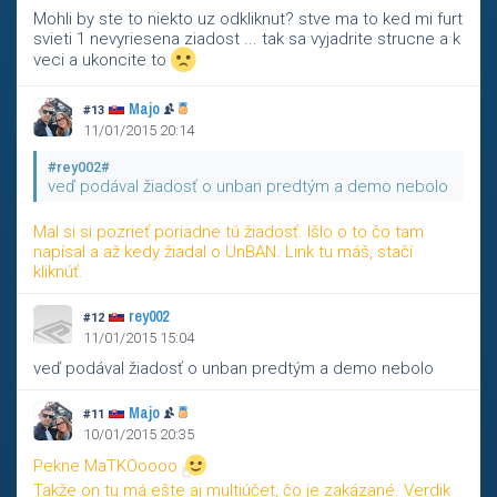
Mohli by ste to niekto uz odkliknut? stve ma to ked mi furt
svieti 1 nevyriesena ziadost ... tak sa vyjadrite strucne a k
veci a ukoncite to
Majo
#13
11/01/2015 20:14
#rey002#
veď podával žiadosť o unban predtým a demo nebolo
Mal si si pozrieť poriadne tú žiadosť. Išlo o to čo tam
napísal a až kedy žiadal o UnBAN. Link tu máš, stačí
kliknúť.
rey002
#12
11/01/2015 15:04
veď podával žiadosť o unban predtým a demo nebolo
Majo
#11
10/01/2015 20:35
Pekne MaTKOoooo
Takže on tu má ešte aj multiúčet, čo je zakázané. Verdik