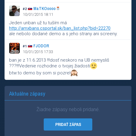
MaTKOoooo
#2
10/01/2015 18:11
Jeden unban už tu tuším má
http://amxbans.csportal.sk/ban_list.php?bid=22270
ale nebolo dodané demo a s jeho strany ani screeny.
FJODOR
#1
10/01/2015 17:33
ban je z 11.6.2013 !!!dosť neskoro na UB nemysliš
???!!!Vedenie rozhodne o tvojej žiadosti
btw:to demo by som si pozrel
Aktuálne zápasy
Žiadne zápasy neboli pridané.
PRIDAŤ ZÁPAS