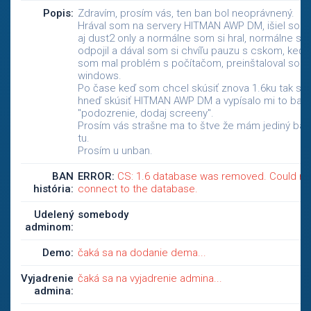
Popis:
Zdravím, prosím vás, ten ban bol neoprávnený.
Hrával som na servery HITMAN AWP DM, išiel som 
aj dust2 only a normálne som si hral, normálne s
odpojil a dával som si chvíľu pauzu s cskom, keď
som mal problém s počítačom, preinštaloval som
windows.
Po čase keď som chcel skúsiť znova 1.6ku tak som
hneď skúsiť HITMAN AWP DM a vypísalo mi to ban
"podozrenie, dodaj screeny".
Prosím vás strašne ma to štve že mám jediný ban
tu.
Prosím u unban.
BAN
ERROR:
CS: 1.6 database was removed. Could no
história:
connect to the database.
Udelený
somebody
adminom:
Demo:
čaká sa na dodanie dema...
Vyjadrenie
čaká sa na vyjadrenie admina...
admina: