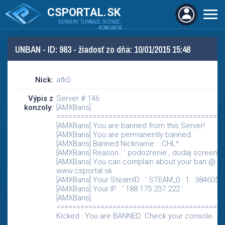
CSPORTAL.SK
SERVERY, TURNAJE, SÚŤAŽE,
KOMUNITA
UNBAN - ID: 983 - žiadosť zo dňa: 10/01/2015 15:48
Nick:
afk0
Výpis z
Server # 146
konzoly:
[AMXBans]
==========================================
[AMXBans] You are banned from this Server!
[AMXBans] You are permanently banned.
[AMXBans] Banned Nickname : .CHL^
[AMXBans] Reason : ' podozrenie , dodaj screeny '
[AMXBans] You can complain about your ban @
www.csportal.sk
[AMXBans] Your SteamID : ' STEAM_0 : 1 : 38460561
[AMXBans] Your IP : ' 188.175.237.222 '
[AMXBans]
==========================================
Kicked : You are BANNED. Check your console.