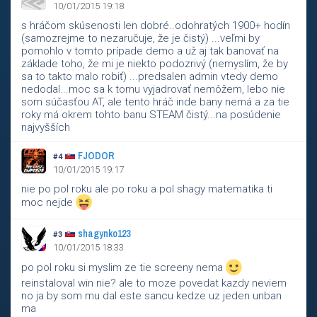
10/01/2015 19:18
s hráčom skúsenosti len dobré..odohratých 1900+ hodín
(samozrejme to nezaručuje, že je čistý) ...veľmi by
pomohlo v tomto prípade demo a už aj tak banovať na
základe toho, že mi je niekto podozrivý (nemyslím, že by
sa to takto malo robiť) ...predsalen admin vtedy demo
nedodal...moc sa k tomu vyjadrovať nemôžem, lebo nie
som súčasťou AT, ale tento hráč inde bany nemá a za tie
roky má okrem tohto banu STEAM čistý...na posúdenie
najvyšších
FJODOR
#4
10/01/2015 19:17
nie po pol roku ale po roku a pol shagy matematika ti
moc nejde
shagynko123
#3
10/01/2015 18:33
po pol roku si myslim ze tie screeny nema
reinstaloval win nie? ale to moze povedat kazdy neviem
no ja by som mu dal este sancu kedze uz jeden unban
ma