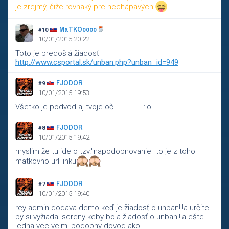
je zrejmý, čiže rovnaký pre nechápavých
MaTKOoooo
#10
10/01/2015 20:22
Toto je predošlá žiadosť
http://www.csportal.sk/unban.php?unban_id=949
FJODOR
#9
10/01/2015 19:53
Všetko je podvod aj tvoje oči .............:lol
FJODOR
#8
10/01/2015 19:42
myslim že tu ide o tzv."napodobnovanie" to je z toho
matkovho url linku
FJODOR
#7
10/01/2015 19:40
rey-admin dodava demo keď je žiadosť o unban!!!a určite
by si vyžiadal screny keby bola žiadosť o unban!!!a ešte
jedna vec velmi podobny dovod ako