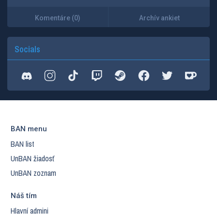
Komentáre (0)
Archív ankiet
Socials
BAN menu
BAN list
UnBAN žiadosť
UnBAN zoznam
Náš tím
Hlavní admini