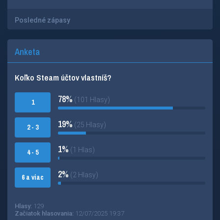
Posledné zápasy
Anketa
Koľko Steam účtov vlastníš?
78%
(101 Hlasy)
1
19%
(25 Hlasy)
2 - 3
1%
(1 Hlas)
4 - 5
2%
(2 Hlasy)
6 a viac
Hlasy:
129
Začiatok hlasovania:
12/07/2025 19:37