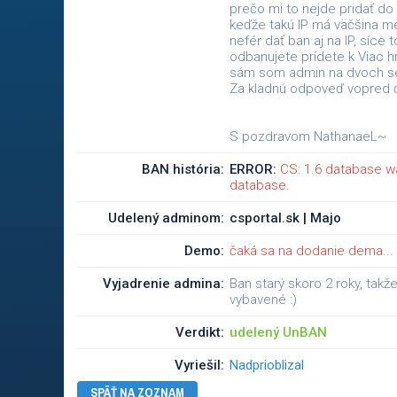
prečo mi to nejde pridať do p
keďže takú IP má väčšina me
nefér dať ban aj na IP, síce 
odbanujete prídete k Viac 
sám som admin na dvoch ser
Za kladnú odpoveď vopred 
S pozdravom NathanaeL~
BAN história:
ERROR:
CS: 1.6 database w
database.
Udelený adminom:
csportal.sk | Majo
Demo:
čaká sa na dodanie dema...
Vyjadrenie admina:
Ban starý skoro 2 roky, tak
vybavené :)
Verdikt:
udelený UnBAN
Vyriešil:
Nadprioblizal
SPÄŤ NA ZOZNAM