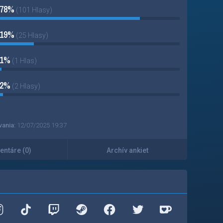
78%
(101 Hlasy)
19%
(25 Hlasy)
1%
(1 Hlas)
2%
(2 Hlasy)
vania:
12/07/2025 19:37
ntáre (0)
Archív ankiet