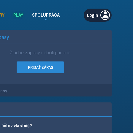
RY
PLAY
SPOLUPRÁCA
Login
pasy
Žiadne zápasy neboli pridané.
PRIDAŤ ZÁPAS
pasy
účtov vlastníš?