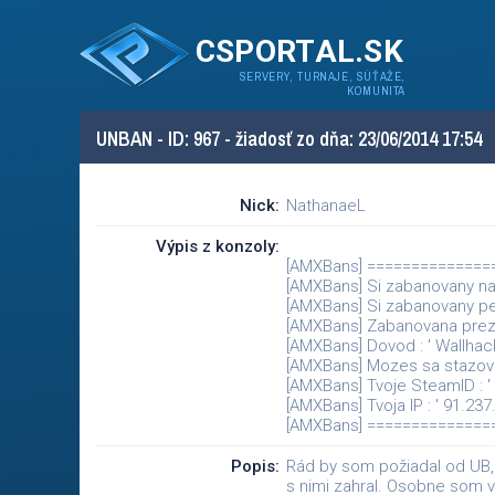
CSPORTAL.SK
SERVERY, TURNAJE, SÚŤAŽE,
KOMUNITA
UNBAN - ID: 967 - žiadosť zo dňa: 23/06/2014 17:54
Nick:
NathanaeL
Výpis z konzoly:
[AMXBans] =============
[AMXBans] Si zabanovany na
[AMXBans] Si zabanovany p
[AMXBans] Zabanovana prezyv
[AMXBans] Dovod : ' Wallhac
[AMXBans] Mozes sa stazova
[AMXBans] Tvoje SteamID : '
[AMXBans] Tvoja IP : ' 91.237.
[AMXBans] =============
Popis:
Rád by som požiadal od UB, 
s nimi zahral. Osobne som 