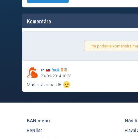
Komentáre
Pre pridanie komentára mus
foxik
#1
23/06/2014 18:33
Máš právo na UB
BAN menu
Náš t
BAN list
Hlavní 