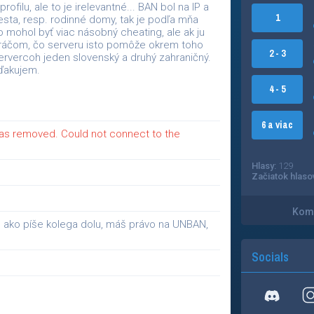
rofilu, ale to je irelevantné... BAN bol na IP a
1
sta, resp. rodinné domy, tak je podľa mňa
to mohol byť viac násobný cheating, ale ak ju
hráčom, čo serveru isto pomôže okrem toho
2 - 3
vercoh jeden slovenský a druhý zahraničný.
ďakujem.
4 - 5
6 a viac
as removed. Could not connect to the
Hlasy:
129
Začiatok hlaso
Kome
že ako píše kolega dolu, máš právo na UNBAN,
Socials