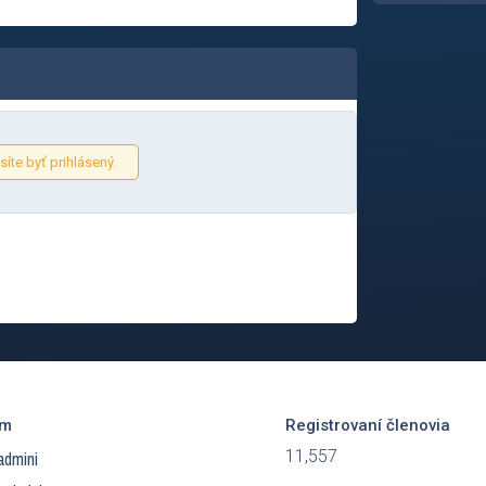
íte byť prihlásený.
ím
Registrovaní členovia
11,557
admini