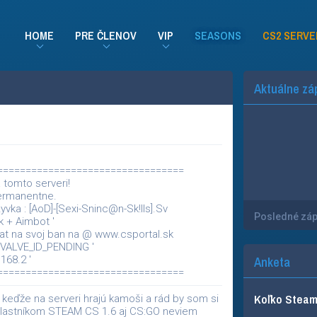
HOME
PRE ČLENOV
VIP
SEASONS
CS2 SERVE
Aktuálne zá
==================================
 tomto serveri!
ermanentne.
ka : [AoD]-[Sexi-Sninc@n-Sk!lls].Sv
Posledné zá
k + Aimbot '
t na svoj ban na @ www.csportal.sk
 VALVE_ID_PENDING '
168.2 '
Anketa
==================================
Koľko Steam 
keďže na serveri hrajú kamoši a rád by som si
vlastníkom STEAM CS 1.6 aj CS:GO neviem