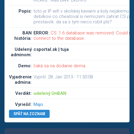
Kicked : Mas BAN. Zkontro
Popis:
toto je IP wifi v skolskej kaviarni a koly nejakemu
debilkovi co cheatoval si nemozem zahrat CS po
prestavok. da sa s tym nieco robit pls?
BAN
ERROR:
CS: 1.6 database was removed. Could no
história:
connect to the database.
Udelený
csportal.sk | tuja
adminom:
Demo:
čaká sa na dodanie dema...
Vyjadrenie
Vyprší: 28. Jan 2013 - 11:30:08
admina:
Verdikt:
udelený UnBAN
Vyriešil:
Majo
SPÄŤ NA ZOZNAM