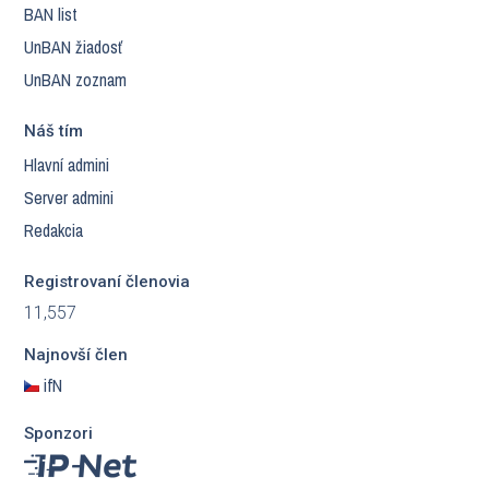
BAN list
UnBAN žiadosť
UnBAN zoznam
Náš tím
Hlavní admini
Server admini
Redakcia
Registrovaní členovia
11,557
Najnovší člen
ifN
Sponzori