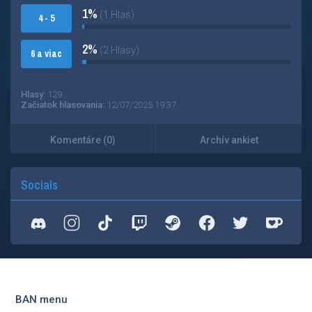
1%
(1 Hlas)
4 - 5
2%
(2 Hlasy)
6 a viac
Hlasy:
129
Začiatok hlasovania:
12/07/2025 19:37
Komentáre (0)
Archív ankiet
Socials
BAN menu