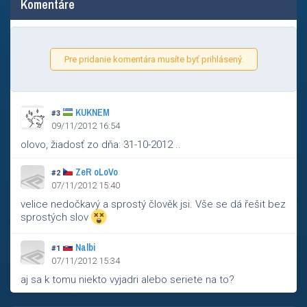
Komentáre
Pre pridanie komentára musíte byť prihlásený.
KUKNEM
#3
09/11/2012 16:54
olovo, žiadosť zo dňa: 31-10-2012 ..
ZeR oLoVo
#2
07/11/2012 15:40
velice nedočkavý a sprostý člověk jsi. Vše se dá řešit bez
sprostých slov
Nalbi
#1
07/11/2012 15:34
aj sa k tomu niekto vyjadri alebo seriete na to?