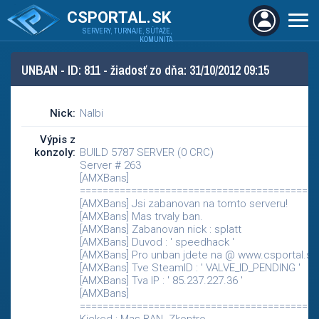
CSPORTAL.SK
SERVERY, TURNAJE, SÚŤAŽE,
KOMUNITA
UNBAN - ID: 811 - žiadosť zo dňa: 31/10/2012 09:15
Nick:
Nalbi
Výpis z
konzoly:
BUILD 5787 SERVER (0 CRC)
Server # 263
[AMXBans]
==========================================
[AMXBans] Jsi zabanovan na tomto serveru!
[AMXBans] Mas trvaly ban.
[AMXBans] Zabanovan nick : splatt
[AMXBans] Duvod : ' speedhack '
[AMXBans] Pro unban jdete na @ www.csportal.sk
[AMXBans] Tve SteamID : ' VALVE_ID_PENDING '
[AMXBans] Tva IP : ' 85.237.227.36 '
[AMXBans]
==========================================