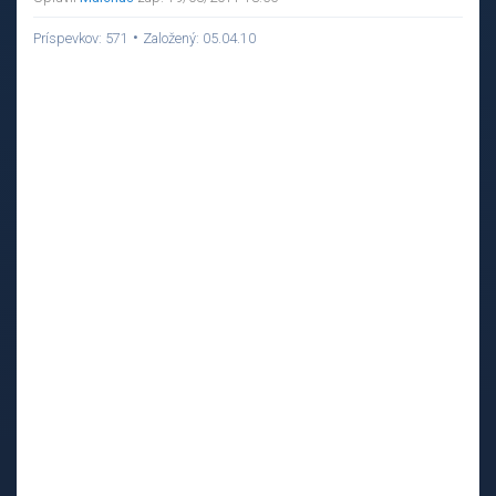
•
Príspevkov: 571
Založený: 05.04.10