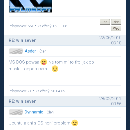
•
Príspevkov: 661
Založený: 02.11.06
22/06/2010
RE: win seven
03:10
Asder
-
Člen
MS DOS powaa
Na tom mi to frci jak po
masle...odporucam...
•
Príspevkov: 71
Založený: 28.04.09
28/02/2011
RE: win seven
00:56
Dynnamic
-
Člen
Ubuntu a ani s CS neni problem