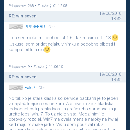
•
Príspevkov: 268
Založený: 01.12.08
19/06/2010
RE: win seven
13:32
PPP4FEAR
-
Člen
...na sedmicke mi nechce ist 1.6...tak musim drtit 18.
...skusal som pridat nejaku vinimku a podobne blbosti i
kompatibilitu a nic
•
Príspevkov: 9
Založený: 11.06.10
19/06/2010
RE: win seven
18:35
Fakt7
-
Člen
No tak xp je stara klasika so service packami je to jeden
z najstabilnejsich os celkom. Ale myslim ze z hladiska
jednoduchosti prehladnosti a grafickeho spracovania je
urcite lepsi win. 7. To uz nieje vista. Medzi nimi je
obrovsky rozdiel. Win7 ma ovela mensie naroky na hw aj
ked maju rovnake jadro. Vistu som pouzival rok a
suhlasim ked niekto povie ze je to shit ale microsoft si