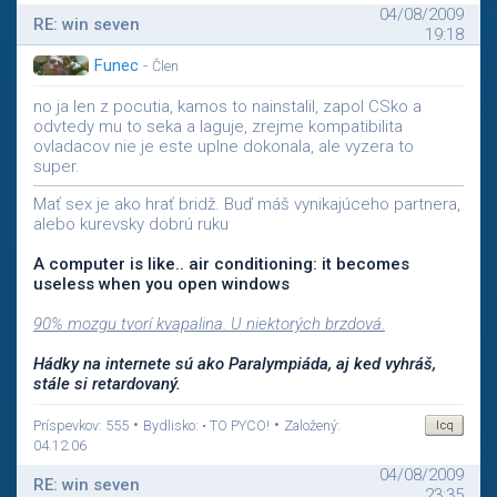
04/08/2009
RE: win seven
19:18
Funec
-
Člen
no ja len z pocutia, kamos to nainstalil, zapol CSko a
odvtedy mu to seka a laguje, zrejme kompatibilita
ovladacov nie je este uplne dokonala, ale vyzera to
super.
Mať sex je ako hrať bridž. Buď máš vynikajúceho partnera,
alebo kurevsky dobrú ruku
A computer is like.. air conditioning: it becomes
useless when you open windows
90% mozgu tvorí kvapalina. U niektorých brzdová.
Hádky na internete sú ako Paralympiáda, aj ked vyhráš,
stále si retardovaný.
•
•
Príspevkov: 555
Bydlisko: • TO PYCO!
Založený:
04.12.06
04/08/2009
RE: win seven
23:35