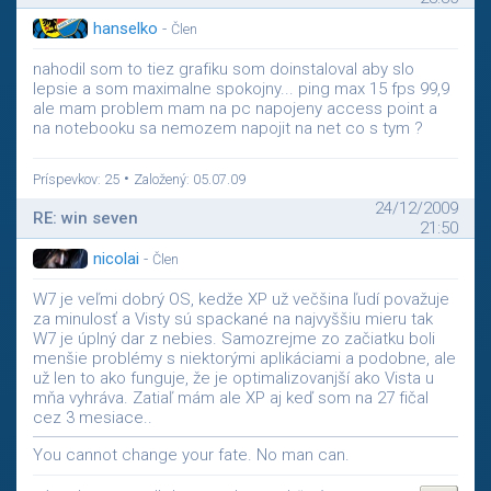
hanselko
-
Člen
nahodil som to tiez grafiku som doinstaloval aby slo
lepsie a som maximalne spokojny... ping max 15 fps 99,9
ale mam problem mam na pc napojeny access point a
na notebooku sa nemozem napojit na net co s tym ?
•
Príspevkov: 25
Založený: 05.07.09
24/12/2009
RE: win seven
21:50
nicolai
-
Člen
W7 je veľmi dobrý OS, kedže XP už večšina ľudí považuje
za minulosť a Visty sú spackané na najvyššiu mieru tak
W7 je úplný dar z nebies. Samozrejme zo začiatku boli
menšie problémy s niektorými aplikáciami a podobne, ale
už len to ako funguje, že je optimalizovanjší ako Vista u
mňa vyhráva. Zatiaľ mám ale XP aj keď som na 27 fičal
cez 3 mesiace..
You cannot change your fate. No man can.