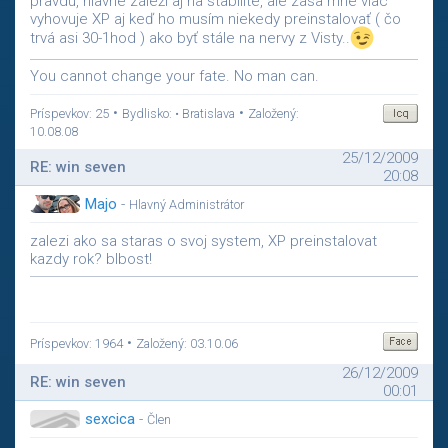
pravdu, hlavne záleží aj na stabilite, ale zasa mne viac
vyhovuje XP aj keď ho musím niekedy preinstalovať ( čo
trvá asi 30-1hod ) ako byť stále na nervy z Visty..
You cannot change your fate. No man can.
•
•
Príspevkov: 25
Bydlisko: • Bratislava
Založený:
10.08.08
25/12/2009
RE: win seven
20:08
Majo
-
Hlavný Administrátor
zalezi ako sa staras o svoj system, XP preinstalovat
kazdy rok? blbost!
•
Príspevkov: 1964
Založený: 03.10.06
26/12/2009
RE: win seven
00:01
sexcica
-
Člen