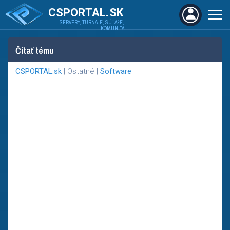
CSPORTAL.SK
SERVERY, TURNAJE, SÚŤAŽE,
KOMUNITA
Čítať tému
CSPORTAL.sk
| Ostatné |
Software