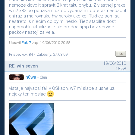
nemoze dovolit spravit 2 krat taku chybu. Z vlastnej praxe
win7 x32 co pouzivam uz od vydania mi doteraz nespadol
ani raz a ma rovnake hw naroky ako xp. Taktiez som sa
nestretol s niecim co by mi neslo. Tiez stabilite dost
napomohli aktualizacie ale predca aj xp bez service
packov nestoji za vela.
Upravil
Fakt7
zap. 19/06/2010 20:58
•
Príspevkov: 84
Založený: 27.03.09
19/06/2010
RE: win seven
18:58
n0wa
-
Člen
vista je najvacsi fail v OSkach, w7 mi slape slusne uz
nejaky ten mesiac