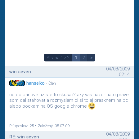
Strana 1 z 2
1
2
>
04/08/2009
win seven
02:14
hanselko
-
Člen
no co panove uz ste to skusali? aky vas nazor nato prave
som dal stahovat a rozmyslam ci si to aj prasknem na pc
alebo pockam na OS google chrome
•
Príspevkov: 25
Založený: 05.07.09
04/08/2009
RE: win seven