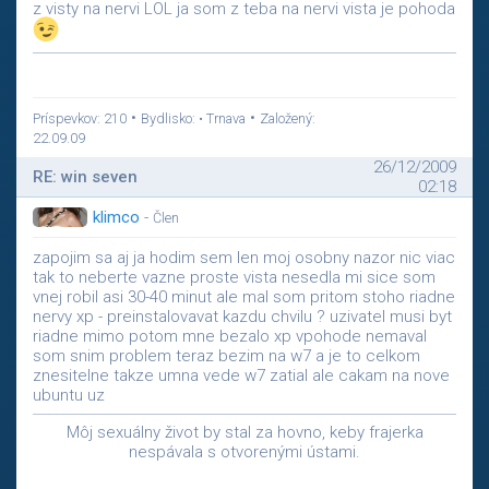
z visty na nervi LOL ja som z teba na nervi vista je pohoda
•
•
Príspevkov: 210
Bydlisko: • Trnava
Založený:
22.09.09
26/12/2009
RE: win seven
02:18
klimco
-
Člen
zapojim sa aj ja hodim sem len moj osobny nazor nic viac
tak to neberte vazne proste vista nesedla mi sice som
vnej robil asi 30-40 minut ale mal som pritom stoho riadne
nervy xp - preinstalovavat kazdu chvilu ? uzivatel musi byt
riadne mimo potom mne bezalo xp vpohode nemaval
som snim problem teraz bezim na w7 a je to celkom
znesitelne takze umna vede w7 zatial ale cakam na nove
ubuntu uz
Môj sexuálny život by stal za hovno, keby frajerka
nespávala s otvorenými ústami.