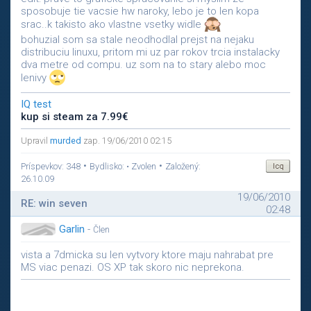
sposobuje tie vacsie hw naroky, lebo je to len kopa
srac..k takisto ako vlastne vsetky widle
bohuzial som sa stale neodhodlal prejst na nejaku
distribuciu linuxu, pritom mi uz par rokov trcia instalacky
dva metre od compu. uz som na to stary alebo moc
lenivy
IQ test
kup si steam za 7.99€
Upravil
murded
zap. 19/06/2010 02:15
•
•
Príspevkov: 348
Bydlisko: • Zvolen
Založený:
26.10.09
19/06/2010
RE: win seven
02:48
Garlin
-
Člen
vista a 7dmicka su len vytvory ktore maju nahrabat pre
MS viac penazi. OS XP tak skoro nic neprekona.