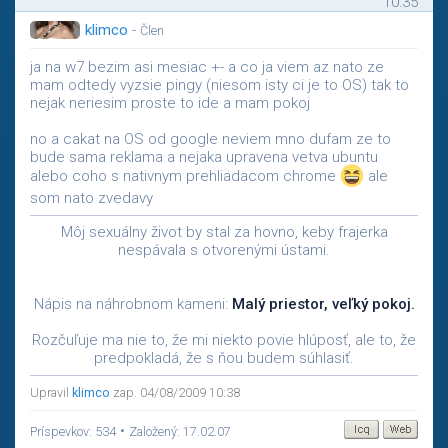
10:35
klimco
-
Člen
ja na w7 bezim asi mesiac +- a co ja viem az nato ze
mam odtedy vyzsie pingy (niesom isty ci je to OS) tak to
nejak neriesim proste to ide a mam pokoj
no a cakat na OS od google neviem mno dufam ze to
bude sama reklama a nejaka upravena vetva ubuntu
alebo coho s nativnym prehliadacom chrome
ale
som nato zvedavy
Môj sexuálny život by stal za hovno, keby frajerka
nespávala s otvorenými ústami.
Nápis na náhrobnom kameni:
Malý priestor, veľký pokoj.
Rozčuľuje ma nie to, že mi niekto povie hlúposť, ale to, že
predpokladá, že s ňou budem súhlasiť.
Upravil
klimco
zap. 04/08/2009 10:38
•
Príspevkov: 534
Založený: 17.02.07