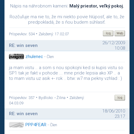
Nápis na náhrobnom kameni:
Malý priestor, veľký pokoj.
Rozčuľuje ma nie to, že mi niekto povie hlúposť, ale to, že
predpokladá, že s ňou budem súhlasiť.
•
Príspevkov: 534
Založený: 17.02.07
26/12/2009
RE: win seven
10:08
zhulenec
-
Člen
ja mam vistu .. a som s nou spokojni ked si kupis vistu so
SP1 tak je fakt v pohode ... mne pride lepsia ako XP .. a
to mam vistu uz asik +- rok .. btw: w7 ma pekny vzhlad : )
•
•
Príspevkov: 357
Bydlisko: • Žilina
Založený:
04.03.09
18/06/2010
RE: win seven
23:17
PPP4FEAR
-
Člen