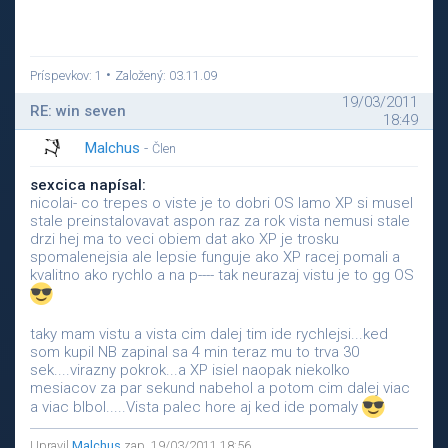
•
Príspevkov: 1
Založený: 03.11.09
19/03/2011
RE: win seven
18:49
Malchus
-
Člen
sexcica napísal:
nicolai- co trepes o viste je to dobri OS lamo XP si musel
stale preinstalovavat aspon raz za rok vista nemusi stale
drzi hej ma to veci obiem dat ako XP je trosku
spomalenejsia ale lepsie funguje ako XP racej pomali a
kvalitno ako rychlo a na p---- tak neurazaj vistu je to gg OS
taky mam vistu a vista cim dalej tim ide rychlejsi...ked
som kupil NB zapinal sa 4 min teraz mu to trva 30
sek....virazny pokrok...a XP isiel naopak niekolko
mesiacov za par sekund nabehol a potom cim dalej viac
a viac blbol.....Vista palec hore aj ked ide pomaly
Upravil
Malchus
zap. 19/03/2011 18:56