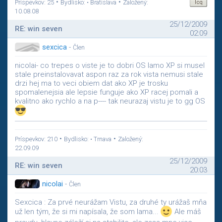
•
•
Príspevkov: 25
Bydlisko: • Bratislava
Založený:
10.08.08
25/12/2009
RE: win seven
02:09
sexcica
-
Člen
nicolai- co trepes o viste je to dobri OS lamo XP si musel
stale preinstalovavat aspon raz za rok vista nemusi stale
drzi hej ma to veci obiem dat ako XP je trosku
spomalenejsia ale lepsie funguje ako XP racej pomali a
kvalitno ako rychlo a na p---- tak neurazaj vistu je to gg OS
•
•
Príspevkov: 210
Bydlisko: • Trnava
Založený:
22.09.09
25/12/2009
RE: win seven
20:03
nicolai
-
Člen
Sexcica : Za prvé neurážam Vistu, za druhé ty urážaš mňa
už len tým, že si mi napísala, že som lama...
Ale máš