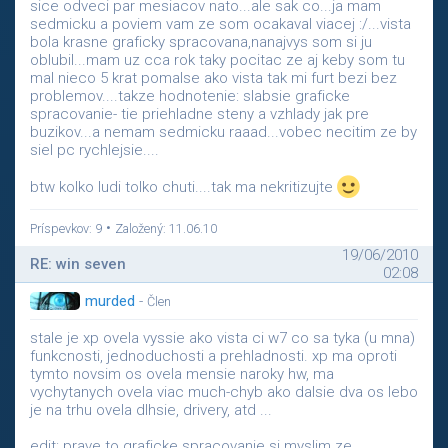
sice odveci par mesiacov nato...ale sak co...ja mam
sedmicku a poviem vam ze som ocakaval viacej :/...vista
bola krasne graficky spracovana,nanajvys som si ju
oblubil...mam uz cca rok taky pocitac ze aj keby som tu
mal nieco 5 krat pomalse ako vista tak mi furt bezi bez
problemov....takze hodnotenie: slabsie graficke
spracovanie- tie priehladne steny a vzhlady jak pre
buzikov...a nemam sedmicku raaad...vobec necitim ze by
siel pc rychlejsie....
btw kolko ludi tolko chuti....tak ma nekritizujte
•
Príspevkov: 9
Založený: 11.06.10
19/06/2010
RE: win seven
02:08
murded
-
Člen
stale je xp ovela vyssie ako vista ci w7 co sa tyka (u mna)
funkcnosti, jednoduchosti a prehladnosti. xp ma oproti
tymto novsim os ovela mensie naroky hw, ma
vychytanych ovela viac much-chyb ako dalsie dva os lebo
je na trhu ovela dlhsie, drivery, atd ...
edit: prave to graficke spracovanie si myslim ze