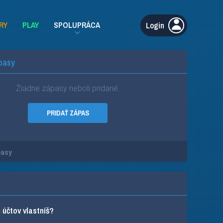
RY
PLAY
SPOLUPRÁCA
Login
pasy
Žiadne zápasy neboli pridané.
PRIDAŤ ZÁPAS
pasy
účtov vlastníš?