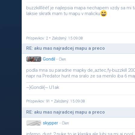
buzzkillľééť je najlepsia mapa nechapem vzdy sa mi t
laksie skratk mam tu mapu v malicku
•
Príspevkov: 2
Založený: 15.09.08
RE: aku mas najradcej mapu a preco
Gondil
-
Člen
podla mna su paradne mapky de_aztec,fy-buzzkill 2005
napr na Predator hunt ma sralo ze sa menilo iba 6 map
~}Gondil{~ U1ak
•
Príspevkov: 91
Založený: 15.09.08
RE: aku mas najradcej mapu a preco
skypper
-
Člen
inferno, dust_2,nuke to je klasika ale lubi sa mi aj po