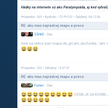
Hádky na internete sú ako Paralympiáda, aj ked vyhráš,
•
•
Príspevkov: 555
Bydlisko: • TO PYCO!
Založený: 04.12.06
RE: aku mas najradcej mapu a preco
S3nk0
-
Člen
mne sa velice paci mapa de_grcam_duchonka , tam 
•
Príspevkov: 322
Založený: 14.07.07
RE: aku mas najradcej mapu a preco
Funec
-
Člen
COSIII JA SA KOSIM