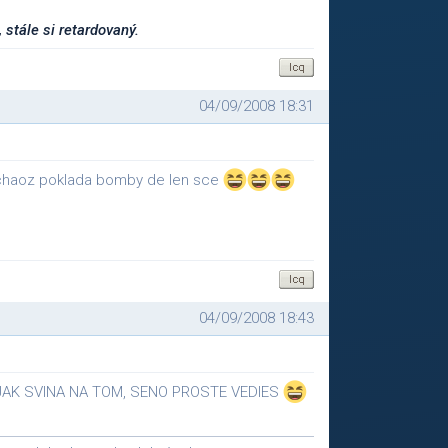
 stále si retardovaný.
04/09/2008 18:31
chaoz poklada bomby de len sce
04/09/2008 18:43
 JAK SVINA NA TOM, SENO PROSTE VEDIES