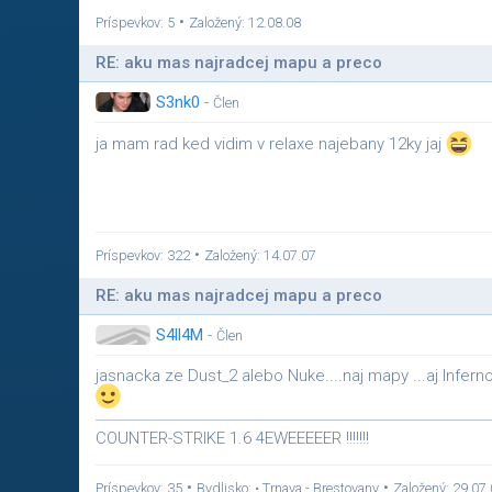
•
Príspevkov: 5
Založený: 12.08.08
RE: aku mas najradcej mapu a preco
S3nk0
-
Člen
ja mam rad ked vidim v relaxe najebany 12ky jaj
•
Príspevkov: 322
Založený: 14.07.07
RE: aku mas najradcej mapu a preco
S4ll4M
-
Člen
jasnacka ze Dust_2 alebo Nuke....naj mapy ...aj Infern
COUNTER-STRIKE 1.6 4EWEEEEER !!!!!!!
•
•
Príspevkov: 35
Bydlisko: • Trnava - Brestovany
Založený: 29.07