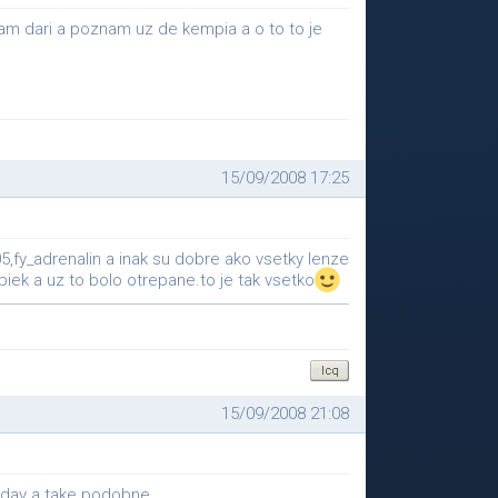
am dari a poznam uz de kempia a o to to je
15/09/2008 17:25
,fy_adrenalin a inak su dobre ako vsetky lenze
iek a uz to bolo otrepane.to je tak vsetko
15/09/2008 21:08
ol_day a take podobne