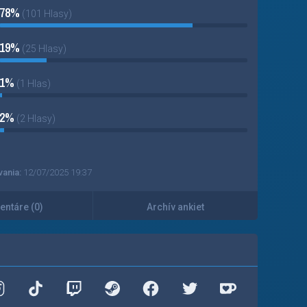
78%
(101 Hlasy)
19%
(25 Hlasy)
1%
(1 Hlas)
2%
(2 Hlasy)
vania:
12/07/2025 19:37
ntáre (0)
Archív ankiet