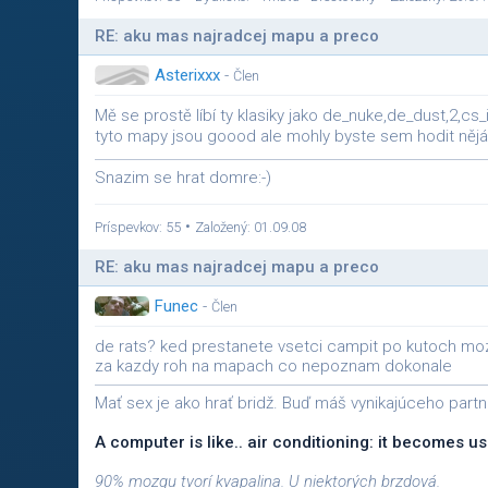
RE: aku mas najradcej mapu a preco
Asterixxx
-
Člen
Mě se prostě líbí ty klasiky jako de_nuke,de_dust,2,
tyto mapy jsou goood ale mohly byste sem hodit něják
Snazim se hrat domre:-)
•
Príspevkov: 55
Založený: 01.09.08
RE: aku mas najradcej mapu a preco
Funec
-
Člen
de rats? ked prestanete vsetci campit po kutoch mozu
za kazdy roh na mapach co nepoznam dokonale
Mať sex je ako hrať bridž. Buď máš vynikajúceho partn
A computer is like.. air conditioning: it becomes
90% mozgu tvorí kvapalina. U niektorých brzdová.