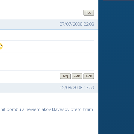
27/07/2008 22:08
12/08/2008 17:59
dnit bombu a neviem akov klavesov pteto hram