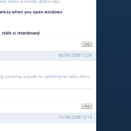
era, alebo kurevsky dobrú ruku
 useless when you open windows
 stále si retardovaný.
06/09/2008 12:24
o hp za kemp a bude to vyřešený ne nebo něco
15/09/2008 10:13