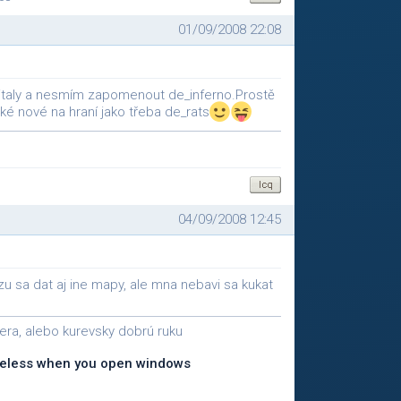
01/09/2008 22:08
cs_italy a nesmím zapomenout de_inferno.Prostě
é nové na hraní jako třeba de_rats
04/09/2008 12:45
 sa dat aj ine mapy, ale mna nebavi sa kukat
era, alebo kurevsky dobrú ruku
 useless when you open windows