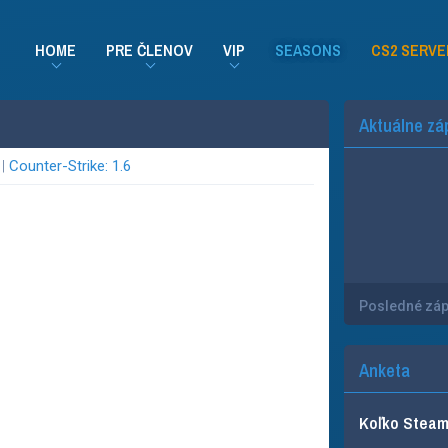
HOME
PRE ČLENOV
VIP
SEASONS
CS2 SERVE
Aktuálne zá
 |
Counter-Strike: 1.6
Posledné zá
Anketa
Koľko Steam 