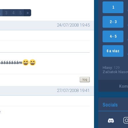
1
2
3
4
5
>
2 - 3
24/07/2008 19:45
4 - 5
6 a viac
zdáááááááám
Hlasy:
129
Začiatok hlaso
Kome
27/07/2008 19:41
Socials
e