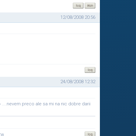
12/08/2008 20:56
24/08/2008 12:32
o ....nevem preco ale sa mi na nic dobre darii
.08