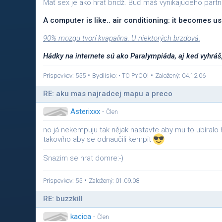
Mať sex je ako hrať bridž. Buď máš vynikajúceho partn
A computer is like.. air conditioning: it becomes
90% mozgu tvorí kvapalina. U niektorých brzdová.
Hádky na internete sú ako Paralympiáda, aj ked vyhráš,
•
•
Príspevkov: 555
Bydlisko: • TO PYCO!
Založený: 04.12.06
RE: aku mas najradcej mapu a preco
Asterixxx
-
Člen
no já nekempuju tak nějak nastavte aby mu to ubíral
takovího aby se odnaučili kempit
Snazim se hrat domre:-)
•
Príspevkov: 55
Založený: 01.09.08
RE: buzzkill
kacica
-
Člen