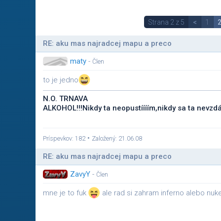
Strana 2 z 5
<
1
RE: aku mas najradcej mapu a preco
maty
-
Člen
to je jedno
N.O. TRNAVA
ALKOHOL!!!Nikdy ta neopustíííím,nikdy sa ta nev
•
Príspevkov: 182
Založený: 21.06.08
RE: aku mas najradcej mapu a preco
ZavyY
-
Člen
mne je to fuk
ale rad si zahram inferno alebo nuk