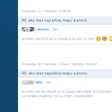
•
Príspevkov: 21
Založený: 25.06.08
RE: aku mas najradcej mapu a preco
Lukaydo
-
Člen
ja mam rad ked sa to strida a ne furt to iste
•
•
Príspevkov: 80
Bydlisko: • Trnava
Založený: 26.09.07
RE: aku mas najradcej mapu a preco
killer
-
Člen
ja mam naj de_dust2 je to super ale nejde mi znesko
za terakov,napiste cim ju mam zneskodnit