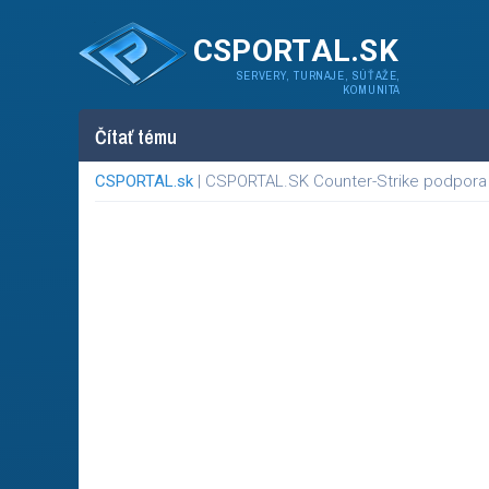
CSPORTAL.SK
SERVERY, TURNAJE, SÚŤAŽE,
KOMUNITA
Čítať tému
CSPORTAL.sk
| CSPORTAL.SK Counter-Strike podpora