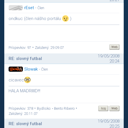
rEset
-
Člen
ondkuc (člen nášho portálu
)
•
Príspevkov: 97
Založený: 29.09.07
19/05/2008
RE: slovný futbal
20:24
Slowak
-
Člen
cicavec
HALA MADRIIIID!!!
•
•
Príspevkov: 378
Bydlisko: • Bento Ribeiro
Založený: 20.11.07
19/05/2008
RE: slovný futbal
20:25