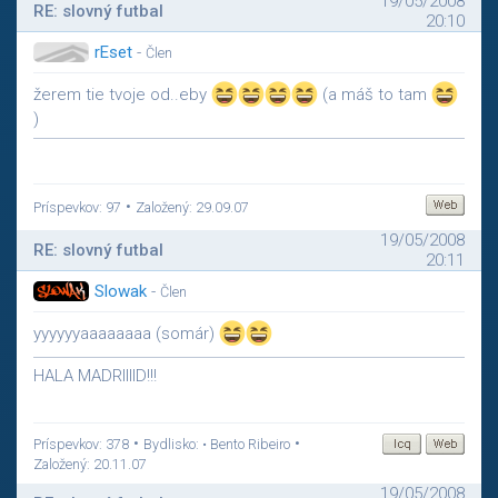
19/05/2008
RE: slovný futbal
20:10
rEset
-
Člen
žerem tie tvoje od..eby
(a máš to tam
)
•
Príspevkov: 97
Založený: 29.09.07
19/05/2008
RE: slovný futbal
20:11
Slowak
-
Člen
yyyyyyaaaaaaaa (somár)
HALA MADRIIIID!!!
•
•
Príspevkov: 378
Bydlisko: • Bento Ribeiro
Založený: 20.11.07
19/05/2008