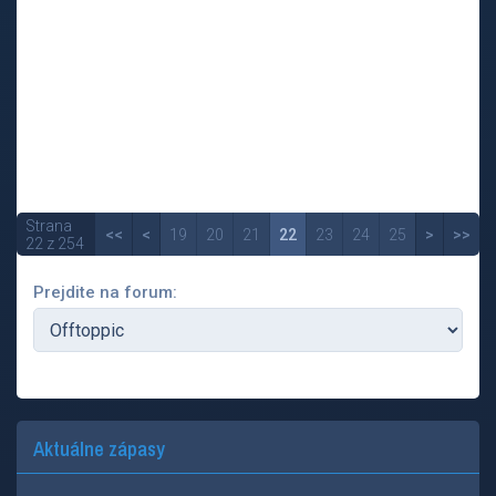
Strana
<<
<
19
20
21
22
23
24
25
>
>>
22 z 254
Prejdite na forum:
Aktuálne zápasy