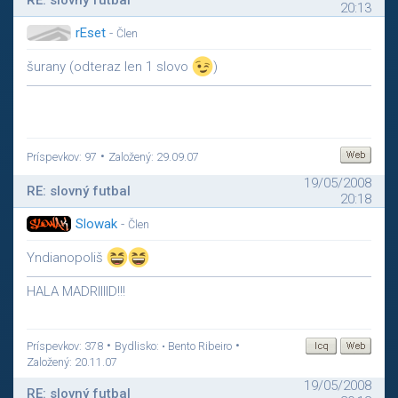
RE: slovný futbal
20:13
rEset
-
Člen
šurany (odteraz len 1 slovo
)
•
Príspevkov: 97
Založený: 29.09.07
19/05/2008
RE: slovný futbal
20:18
Slowak
-
Člen
Yndianopoliš
HALA MADRIIIID!!!
•
•
Príspevkov: 378
Bydlisko: • Bento Ribeiro
Založený: 20.11.07
19/05/2008
RE: slovný futbal