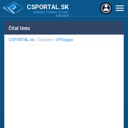
CSPORTAL.SK
SERVERY, TURNAJE, SÚŤAŽE,
KOMUNITA
Čítať tému
CSPORTAL.sk
| Ostatné |
Offtoppic