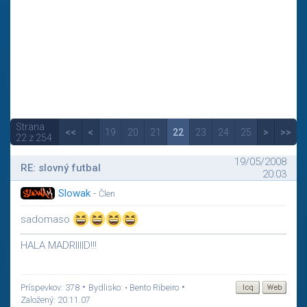
Strana
<<
<
19
20
21
22
23
24
25
>
>>
22 z 254
19/05/2008
RE: slovný futbal
20:03
Slowak
-
Člen
sadomaso
HALA MADRIIIID!!!
•
•
Príspevkov: 378
Bydlisko: • Bento Ribeiro
Založený: 20.11.07