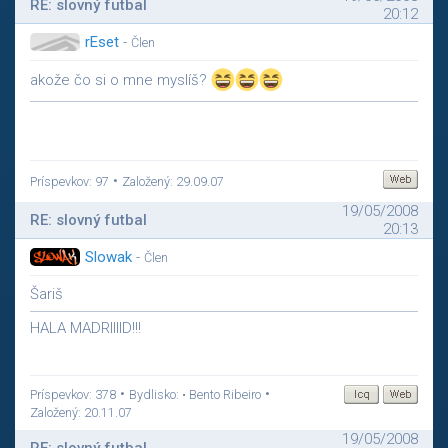
RE: slovný futbal
20:12
rEset
-
Člen
akože čo si o mne myslíš?
•
Príspevkov: 97
Založený: 29.09.07
19/05/2008
RE: slovný futbal
20:13
Slowak
-
Člen
Šariš
HALA MADRIIIID!!!
•
•
Príspevkov: 378
Bydlisko: • Bento Ribeiro
Založený: 20.11.07
19/05/2008