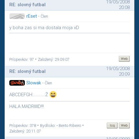
19/05/2008
RE: slovný futbal
20:08
rEset
-
Člen
y boha zas si ma dostala moja xD
•
Príspevkov: 97
Založený: 29.09.07
19/05/2008
RE: slovný futbal
20:09
Slowak
-
Člen
ABCDEFGH:.........:Ž
HALA MADRIIIID!!!
•
•
Príspevkov: 378
Bydlisko: • Bento Ribeiro
Založený: 20.11.07