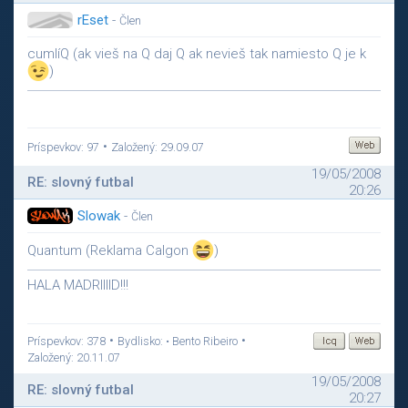
rEset
-
Člen
cumlíQ (ak vieš na Q daj Q ak nevieš tak namiesto Q je k
)
•
Príspevkov: 97
Založený: 29.09.07
19/05/2008
RE: slovný futbal
20:26
Slowak
-
Člen
Quantum (Reklama Calgon
)
HALA MADRIIIID!!!
•
•
Príspevkov: 378
Bydlisko: • Bento Ribeiro
Založený: 20.11.07
19/05/2008
RE: slovný futbal
20:27