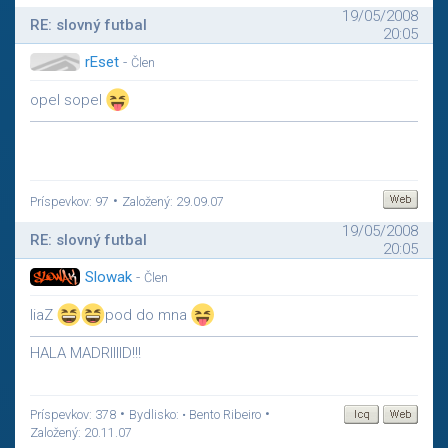
19/05/2008
RE: slovný futbal
20:05
rEset
-
Člen
opel sopel
•
Príspevkov: 97
Založený: 29.09.07
19/05/2008
RE: slovný futbal
20:05
Slowak
-
Člen
liaZ
pod do mna
HALA MADRIIIID!!!
•
•
Príspevkov: 378
Bydlisko: • Bento Ribeiro
Založený: 20.11.07