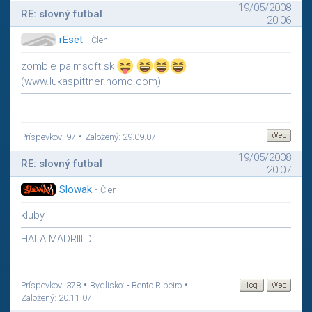
19/05/2008
RE: slovný futbal
20:06
rEset
-
Člen
zombie palmsoft.sk
(www.lukaspittner.homo.com)
•
Príspevkov: 97
Založený: 29.09.07
19/05/2008
RE: slovný futbal
20:07
Slowak
-
Člen
kluby
HALA MADRIIIID!!!
•
•
Príspevkov: 378
Bydlisko: • Bento Ribeiro
Založený: 20.11.07