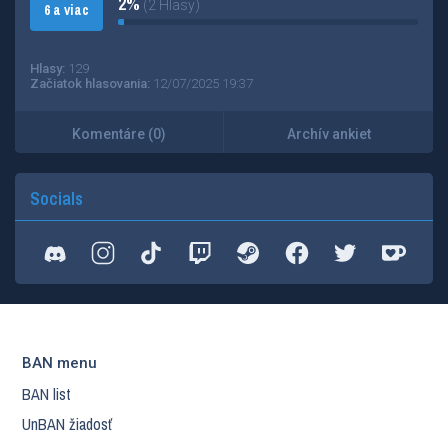
2%
(2 Hlasy)
6 a viac
Hlasy:
129
Začiatok hlasovania:
12/07/2025 19:37
Komentáre (0)
Archív ankiet
Socials
BAN menu
BAN list
UnBAN žiadosť