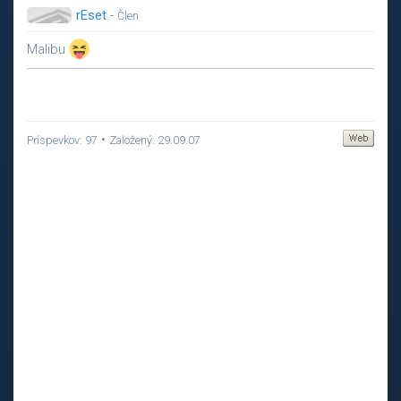
rEset
-
Člen
Malibu
•
Príspevkov: 97
Založený: 29.09.07