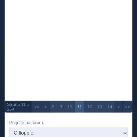
Strana 11 z
<<
<
8
9
10
11
12
13
14
>
>>
254
Prejdite na forum: