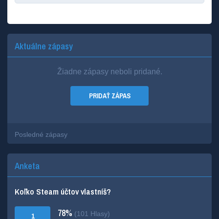
Aktuálne zápasy
Žiadne zápasy neboli pridané.
PRIDAŤ ZÁPAS
Posledné zápasy
Anketa
Koľko Steam účtov vlastníš?
78%
(101 Hlasy)
1