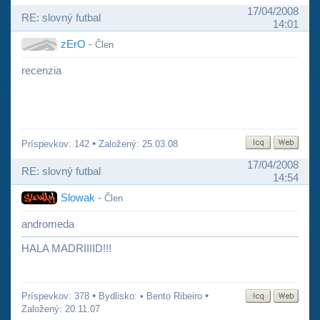
17/04/2008
RE: slovný futbal
14:01
zErO
-
Člen
recenzia
•
Príspevkov: 142
Založený: 25.03.08
17/04/2008
RE: slovný futbal
14:54
Slowak
-
Člen
andromeda
HALA MADRIIIID!!!
•
•
Príspevkov: 378
Bydlisko: • Bento Ribeiro
Založený: 20.11.07