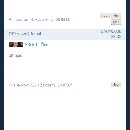
•
Príspevkov: 70
Založený: 06.04.08
17/04/2008
RE: slovný futbal
23:32
S3nk0
-
Člen
offtopic
•
Príspevkov: 322
Založený: 14.07.07