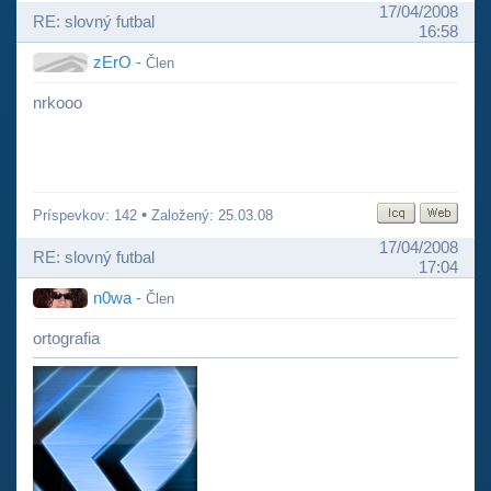
17/04/2008
RE: slovný futbal
16:58
zErO
-
Člen
nrkooo
•
Príspevkov: 142
Založený: 25.03.08
17/04/2008
RE: slovný futbal
17:04
n0wa
-
Člen
ortografia