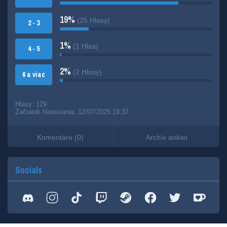
19%
(25 Hlasy)
2 - 3
1%
(1 Hlas)
4 - 5
2%
(2 Hlasy)
6 a viac
Hlasy:
129
Začiatok hlasovania:
12/07/2025 19:37
Komentáre (0)
Archív ankiet
Socials