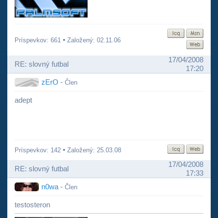
•
Príspevkov: 661
Založený: 02.11.06
17/04/2008
RE: slovný futbal
17:20
zErO
-
Člen
adept
•
Príspevkov: 142
Založený: 25.03.08
17/04/2008
RE: slovný futbal
17:33
n0wa
-
Člen
testosteron