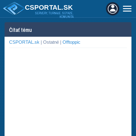
CSPORTAL.SK
SERVERY, TURNAJE, SÚŤAŽE,
KOMUNITA
Čítať tému
CSPORTAL.sk
| Ostatné |
Offtoppic