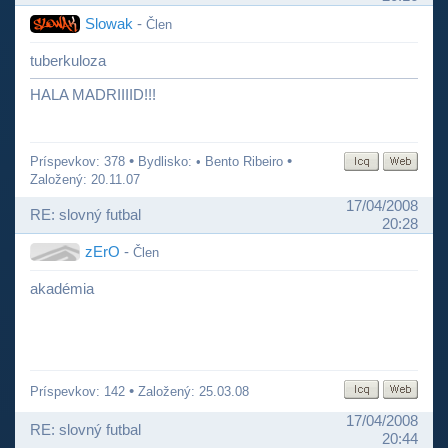
Slowak
-
Člen
tuberkuloza
HALA MADRIIIID!!!
•
•
Príspevkov: 378
Bydlisko: • Bento Ribeiro
Založený: 20.11.07
17/04/2008
RE: slovný futbal
20:28
zErO
-
Člen
akadémia
•
Príspevkov: 142
Založený: 25.03.08
17/04/2008
RE: slovný futbal
20:44