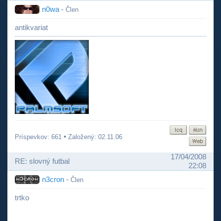
n0wa
-
Člen
antikvariat
•
Príspevkov: 661
Založený: 02.11.06
17/04/2008
RE: slovný futbal
22:08
n3cron
-
Člen
trtko