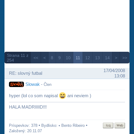
Strana 11 z
<<
<
8
9
10
11
12
13
14
>
>>
254
17/04/2008
RE: slovný futbal
13:08
Slowak
-
Člen
hyper (lol co som napisal
ani neviem )
HALA MADRIIIID!!!
•
•
Príspevkov: 378
Bydlisko: • Bento Ribeiro
Založený: 20.11.07