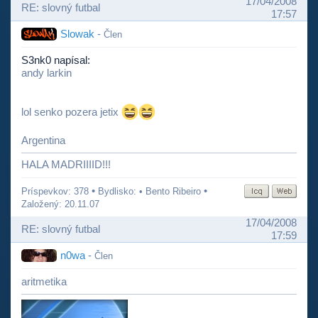
17/04/2008
RE: slovný futbal
17:57
Slowak
-
Člen
S3nk0 napísal:
andy larkin
lol senko pozera jetix
Argentina
HALA MADRIIIID!!!
•
•
Príspevkov: 378
Bydlisko: • Bento Ribeiro
Založený: 20.11.07
17/04/2008
RE: slovný futbal
17:59
n0wa
-
Člen
aritmetika