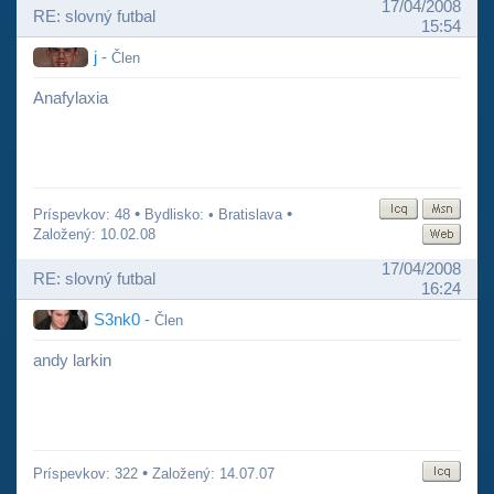
17/04/2008
RE: slovný futbal
15:54
j
-
Člen
Anafylaxia
•
•
Príspevkov: 48
Bydlisko: • Bratislava
Založený: 10.02.08
17/04/2008
RE: slovný futbal
16:24
S3nk0
-
Člen
andy larkin
•
Príspevkov: 322
Založený: 14.07.07