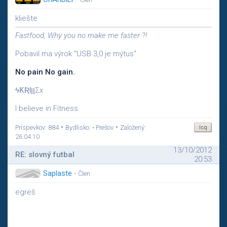
kliešte
Fastfood, Why you no make me faster ?!
Pobavil ma výrok "USB 3,0 je mýtus".
No pain No gain.
ϟƘƦƖןןΣx
I believe in Fitness
•
•
Príspevkov: 884
Bydlisko: • Prešov
Založený:
26.04.10
13/10/2012
RE: slovný futbal
20:53
Saplaste
-
Člen
egreš