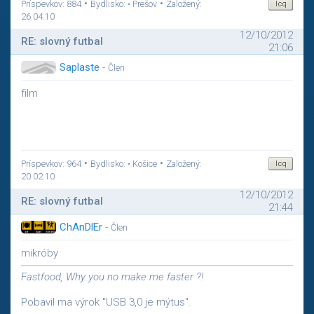
•
•
Príspevkov: 884
Bydlisko: • Prešov
Založený:
26.04.10
12/10/2012
RE: slovný futbal
21:06
Saplaste
-
Člen
film
•
•
Príspevkov: 964
Bydlisko: • Košice
Založený:
20.02.10
12/10/2012
RE: slovný futbal
21:44
ChAnDlEr
-
Člen
mikróby
Fastfood, Why you no make me faster ?!
Pobavil ma výrok "USB 3,0 je mýtus".