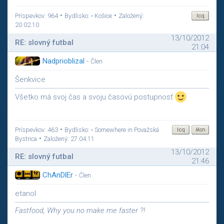
•
•
Príspevkov: 964
Bydlisko: • Košice
Založený:
20.02.10
13/10/2012
RE: slovný futbal
21:04
Nadprioblizal
-
Člen
Šenkvice
Všetko má svoj čas a svoju časovú postupnosť
•
Príspevkov: 463
Bydlisko: • Somewhere in Považská
•
Bystrica
Založený: 27.04.11
13/10/2012
RE: slovný futbal
21:46
ChAnDlEr
-
Člen
etanol
Fastfood, Why you no make me faster ?!