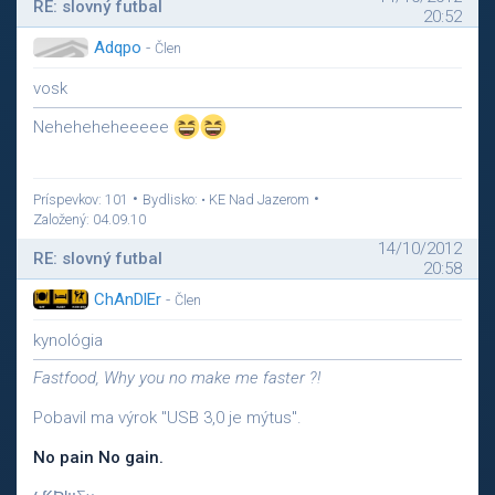
RE: slovný futbal
20:52
Adqpo
-
Člen
vosk
Neheheheheeeee
•
•
Príspevkov: 101
Bydlisko: • KE Nad Jazerom
Založený: 04.09.10
14/10/2012
RE: slovný futbal
20:58
ChAnDlEr
-
Člen
kynológia
Fastfood, Why you no make me faster ?!
Pobavil ma výrok "USB 3,0 je mýtus".
No pain No gain.