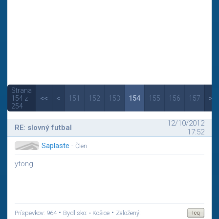
Strana
154 z
<<
<
151
152
153
154
155
156
157
>
254
12/10/2012
RE: slovný futbal
17:52
Saplaste
-
Člen
ytong
•
•
Príspevkov: 964
Bydlisko: • Košice
Založený: