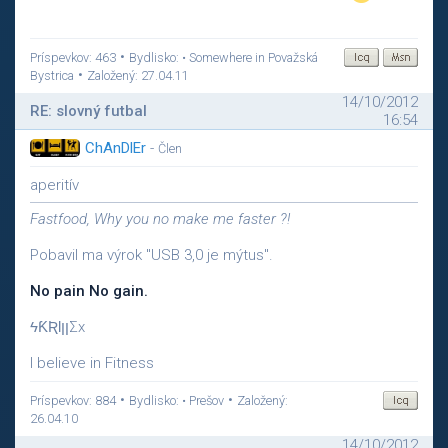
•
Príspevkov: 463
Bydlisko: • Somewhere in Považská
•
Bystrica
Založený: 27.04.11
14/10/2012
RE: slovný futbal
16:54
ChAnDlEr
-
Člen
aperitív
Fastfood, Why you no make me faster ?!
Pobavil ma výrok "USB 3,0 je mýtus".
No pain No gain.
ϟƘƦƖןןΣx
I believe in Fitness
•
•
Príspevkov: 884
Bydlisko: • Prešov
Založený:
26.04.10
14/10/2012