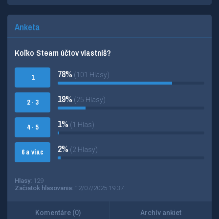
Anketa
Koľko Steam účtov vlastníš?
78%
(101 Hlasy)
1
19%
(25 Hlasy)
2 - 3
1%
(1 Hlas)
4 - 5
2%
(2 Hlasy)
6 a viac
Hlasy:
129
Začiatok hlasovania:
12/07/2025 19:37
Komentáre (0)
Archív ankiet