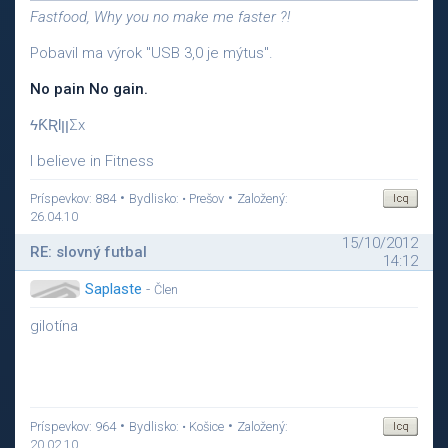
Fastfood, Why you no make me faster ?!
Pobavil ma výrok "USB 3,0 je mýtus".
No pain No gain.
ϟƘƦƖןןΣx
I believe in Fitness
•
•
Príspevkov: 884
Bydlisko: • Prešov
Založený:
26.04.10
15/10/2012
RE: slovný futbal
14:12
Saplaste
-
Člen
gilotína
•
•
Príspevkov: 964
Bydlisko: • Košice
Založený:
20.02.10