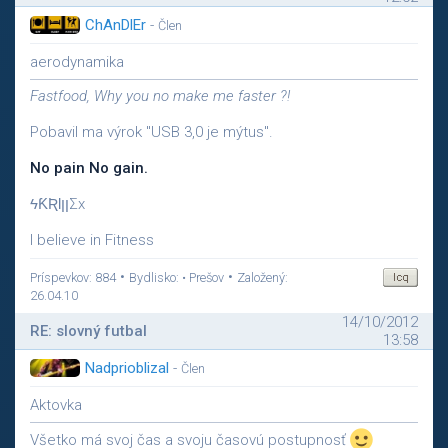
ChAnDlEr
-
Člen
aerodynamika
Fastfood, Why you no make me faster ?!
Pobavil ma výrok "USB 3,0 je mýtus".
No pain No gain.
ϟƘƦƖןןΣx
I believe in Fitness
•
•
Príspevkov: 884
Bydlisko: • Prešov
Založený:
26.04.10
14/10/2012
RE: slovný futbal
13:58
Nadprioblizal
-
Člen
Aktovka
Všetko má svoj čas a svoju časovú postupnosť