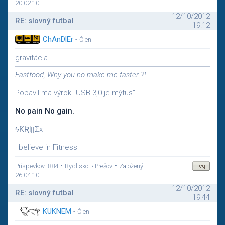
20.02.10
12/10/2012
RE: slovný futbal
19:12
ChAnDlEr
-
Člen
gravitácia
Fastfood, Why you no make me faster ?!
Pobavil ma výrok "USB 3,0 je mýtus".
No pain No gain.
ϟƘƦƖןןΣx
I believe in Fitness
•
•
Príspevkov: 884
Bydlisko: • Prešov
Založený:
26.04.10
12/10/2012
RE: slovný futbal
19:44
KUKNEM
-
Člen