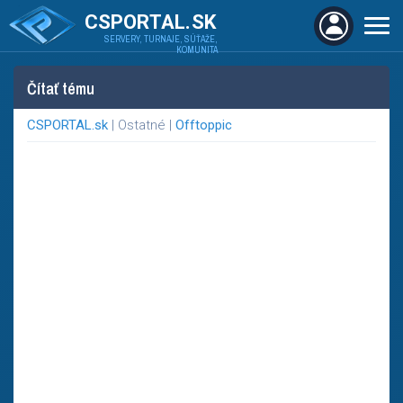
CSPORTAL.SK
SERVERY, TURNAJE, SÚŤAŽE,
KOMUNITA
Čítať tému
CSPORTAL.sk
| Ostatné |
Offtoppic