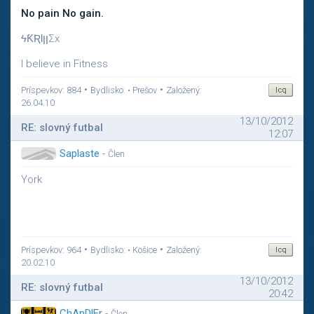
No pain No gain.
ϟƘƦƖןןΣx
I believe in Fitness
•
•
Príspevkov: 884
Bydlisko: • Prešov
Založený:
26.04.10
13/10/2012
RE: slovný futbal
12:07
Saplaste
-
Člen
York
•
•
Príspevkov: 964
Bydlisko: • Košice
Založený:
20.02.10
13/10/2012
RE: slovný futbal
20:42
ChAnDlEr
-
Člen