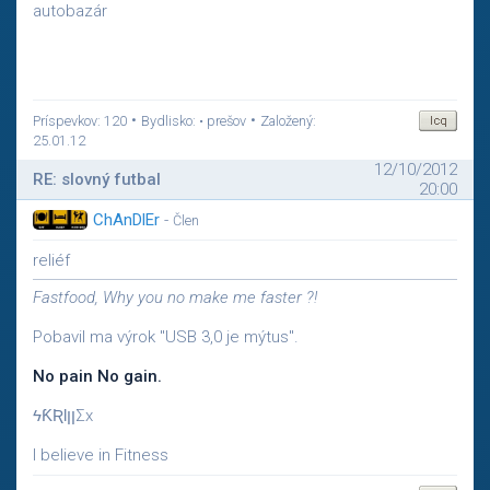
autobazár
•
•
Príspevkov: 120
Bydlisko: • prešov
Založený:
25.01.12
12/10/2012
RE: slovný futbal
20:00
ChAnDlEr
-
Člen
reliéf
Fastfood, Why you no make me faster ?!
Pobavil ma výrok "USB 3,0 je mýtus".
No pain No gain.
ϟƘƦƖןןΣx
I believe in Fitness