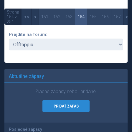
Strana
154 z
<<
<
151
152
153
154
155
156
157
>
254
Prejdite na forum:
Aktuálne zápasy
Žiadne zápasy neboli pridané.
PRIDAŤ ZÁPAS
Posledné zápasy