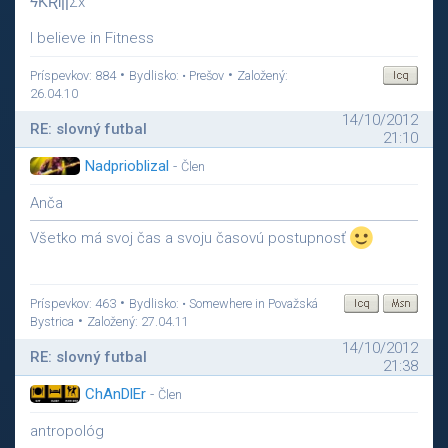
ϟƘƦƖןןΣx
I believe in Fitness
•
•
Príspevkov: 884
Bydlisko: • Prešov
Založený:
26.04.10
14/10/2012
RE: slovný futbal
21:10
Nadprioblizal
-
Člen
Anča
Všetko má svoj čas a svoju časovú postupnosť
•
Príspevkov: 463
Bydlisko: • Somewhere in Považská
•
Bystrica
Založený: 27.04.11
14/10/2012
RE: slovný futbal
21:38
ChAnDlEr
-
Člen
antropológ