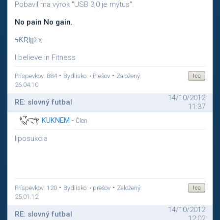
Pobavil ma výrok "USB 3,0 je mýtus".
No pain No gain.
ϟƘƦƖןןΣx
I believe in Fitness
•
•
Príspevkov: 884
Bydlisko: • Prešov
Založený:
26.04.10
14/10/2012
RE: slovný futbal
11:37
KUKNEM
-
Člen
liposukcia
•
•
Príspevkov: 120
Bydlisko: • prešov
Založený:
25.01.12
14/10/2012
RE: slovný futbal
12:02