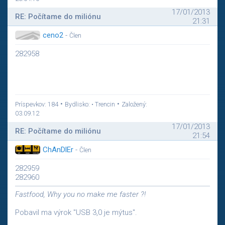
17/01/2013
RE: Počítame do miliónu
21:31
ceno2
-
Člen
282958
•
•
Príspevkov: 184
Bydlisko: • Trencin
Založený:
03.09.12
17/01/2013
RE: Počítame do miliónu
21:54
ChAnDlEr
-
Člen
282959
282960
Fastfood, Why you no make me faster ?!
Pobavil ma výrok "USB 3,0 je mýtus".