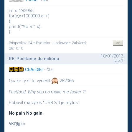
int x=282965;
for(x,x<1000000,x++)
{
printf("%d \n", x);
}
•
•
Príspevkov: 24
Bydlisko: • Lackovce
Založený:
28.10.10
18/01/2013
RE: Počítame do miliónu
14:47
ChAnDlEr
-
Člen
Quake ty si to vyriešil
282966
Fastfood, Why you no make me faster ?!
Pobavil ma výrok "USB 3,0 je mýtus".
No pain No gain.
ϟƘƦƖןןΣx