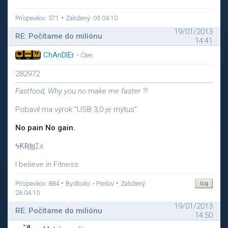
•
Príspevkov: 571
Založený: 05.04.10
19/01/2013
RE: Počítame do miliónu
14:41
ChAnDlEr
-
Člen
282972
Fastfood, Why you no make me faster ?!
Pobavil ma výrok "USB 3,0 je mýtus".
No pain No gain.
ϟƘƦƖןןΣx
I believe in Fitness
•
•
Príspevkov: 884
Bydlisko: • Prešov
Založený:
26.04.10
19/01/2013
RE: Počítame do miliónu
14:50