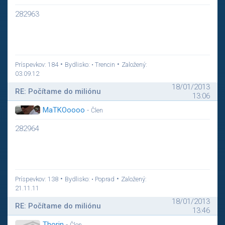
282963
•
•
Príspevkov: 184
Bydlisko: • Trencin
Založený:
03.09.12
18/01/2013
RE: Počítame do miliónu
13:06
MaTKOoooo
-
Člen
282964
•
•
Príspevkov: 138
Bydlisko: • Poprad
Založený:
21.11.11
18/01/2013
RE: Počítame do miliónu
13:46
Thorin
-
Člen