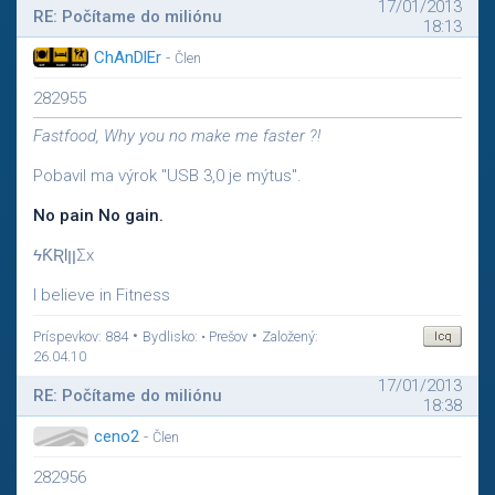
17/01/2013
RE: Počítame do miliónu
18:13
ChAnDlEr
-
Člen
282955
Fastfood, Why you no make me faster ?!
Pobavil ma výrok "USB 3,0 je mýtus".
No pain No gain.
ϟƘƦƖןןΣx
I believe in Fitness
•
•
Príspevkov: 884
Bydlisko: • Prešov
Založený:
26.04.10
17/01/2013
RE: Počítame do miliónu
18:38
ceno2
-
Člen
282956