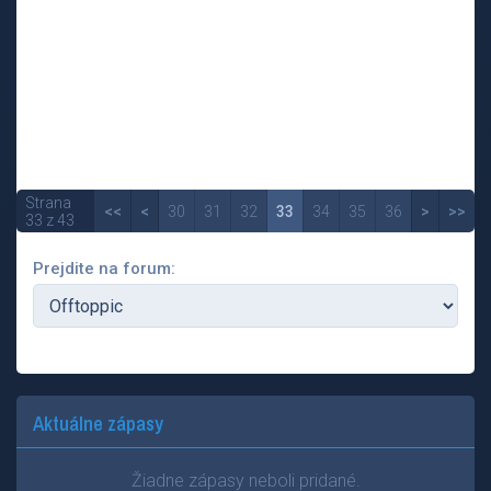
Strana
<<
<
30
31
32
33
34
35
36
>
>>
33 z 43
Prejdite na forum:
Aktuálne zápasy
Žiadne zápasy neboli pridané.