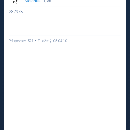
Malchus
-
Člen
282973
•
Príspevkov: 571
Založený: 05.04.10