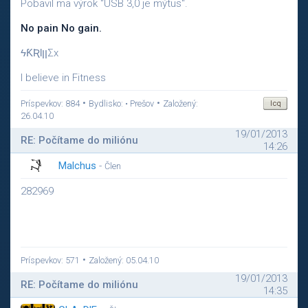
Pobavil ma výrok "USB 3,0 je mýtus".
No pain No gain.
ϟƘƦƖןןΣx
I believe in Fitness
•
•
Príspevkov: 884
Bydlisko: • Prešov
Založený:
26.04.10
19/01/2013
RE: Počítame do miliónu
14:26
Malchus
-
Člen
282969
•
Príspevkov: 571
Založený: 05.04.10
19/01/2013
RE: Počítame do miliónu
14:35