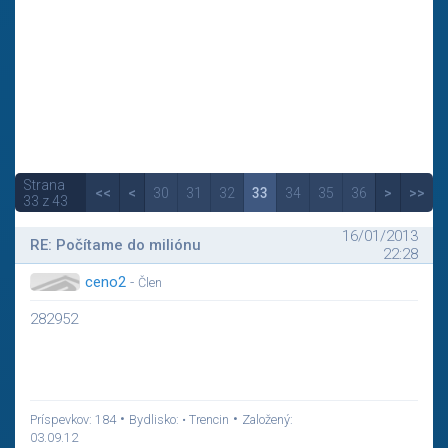
Strana
<<
<
30
31
32
33
34
35
36
>
>>
33 z 43
16/01/2013
RE: Počítame do miliónu
22:28
ceno2
-
Člen
282952
•
•
Príspevkov: 184
Bydlisko: • Trencin
Založený:
03.09.12