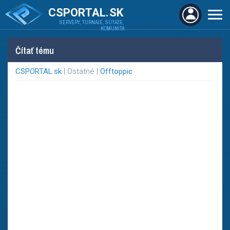
CSPORTAL.SK
SERVERY, TURNAJE, SÚŤAŽE,
KOMUNITA
Čítať tému
CSPORTAL.sk
| Ostatné |
Offtoppic