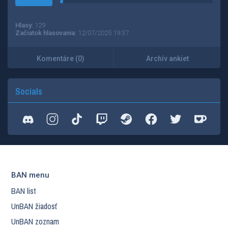
Hlasy:
129
Začiatok hlasovania:
12/07/2025 19:37
Komentáre (0)
Archív ankiet
Socials
BAN menu
BAN list
UnBAN žiadosť
UnBAN zoznam