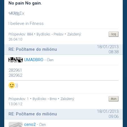
No pain No gain.
ϟƘƦƖןןΣx
I believe in Fitness
•
•
Príspevkov: 884
Bydlisko: • Prešov
Založený:
26.04.10
18/01/2013
RE: Počítame do miliónu
08:38
UMADBRO
-
Člen
282961
282962
))
•
•
Príspevkov: 1
Bydlisko: • Brno
Založený:
13.06.12
18/01/2013
RE: Počítame do miliónu
09:06
ceno2
-
Člen