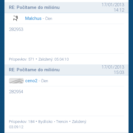
17/01/2013
RE: Počítame do miliónu
14:12
Malchus
-
Člen
282953
•
Príspevkov: 571
Založený: 05.04.10
17/01/2013
RE: Počítame do miliónu
15:03
ceno2
-
Člen
282954
•
•
Príspevkov: 184
Bydlisko: • Trencin
Založený:
03.09.12