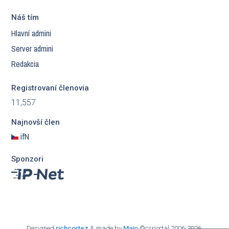
Náš tím
Hlavní admini
Server admini
Redakcia
Registrovaní členovia
11,557
Najnovší člen
ifN
Sponzori
Designed
richcortez
& made by
Majo
©csportal 2006-2026.