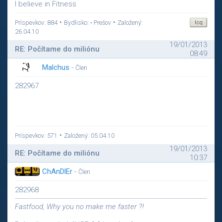
I believe in Fitness
•
•
Príspevkov: 884
Bydlisko: • Prešov
Založený:
26.04.10
19/01/2013
RE: Počítame do miliónu
08:49
Malchus
-
Člen
282967
•
Príspevkov: 571
Založený: 05.04.10
19/01/2013
RE: Počítame do miliónu
10:37
ChAnDlEr
-
Člen
282968
Fastfood, Why you no make me faster ?!