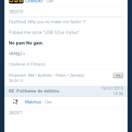
ChAnDlEr
-
Člen
282970
Fastfood, Why you no make me faster ?!
Pobavil ma výrok "USB 3,0 je mýtus".
No pain No gain.
ϟƘƦƖןןΣx
I believe in Fitness
•
•
Príspevkov: 884
Bydlisko: • Prešov
Založený:
26.04.10
19/01/2013
RE: Počítame do miliónu
14:36
Malchus
-
Člen
282971