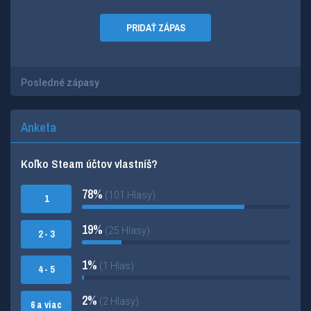
PRIDAŤ ZÁPAS
Posledné zápasy
Anketa
Koľko Steam účtov vlastníš?
78%
(101 Hlasy)
1
19%
(25 Hlasy)
2 - 3
1%
(1 Hlas)
4 - 5
2%
(2 Hlasy)
6 a viac