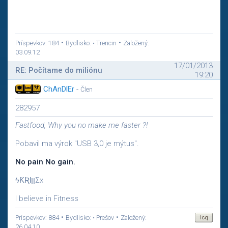
•
•
Príspevkov: 184
Bydlisko: • Trencin
Založený:
03.09.12
17/01/2013
RE: Počítame do miliónu
19:20
ChAnDlEr
-
Člen
282957
Fastfood, Why you no make me faster ?!
Pobavil ma výrok "USB 3,0 je mýtus".
No pain No gain.
ϟƘƦƖןןΣx
I believe in Fitness
•
•
Príspevkov: 884
Bydlisko: • Prešov
Založený:
26.04.10